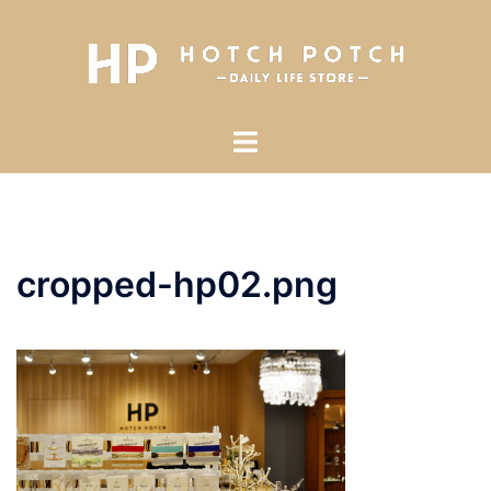
コ
ン
テ
ン
ツ
ト
へ
グ
ス
ル
キ
メ
ッ
ニ
プ
cropped-hp02.png
ュ
ー