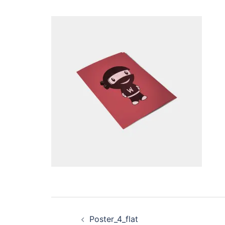
投
Poster_4_flat