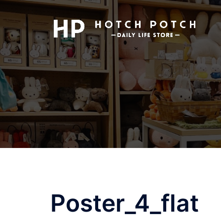
コ
ン
テ
ン
ツ
へ
ス
キ
ッ
プ
Poster_4_flat